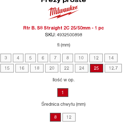
Frezy proste
Rtr B. S8 Straight 2C 25/50mm - 1 pc
SKU: 4932500898
fi (mm)
3
4
5
6
7
8
10
12
14
15
16
18
20
22
24
25
12.7
Ilość w op.
1
Średnica chwytu (mm)
8
12