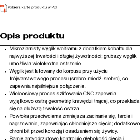
Pobierz kartę produktu w PDF
Opis produktu
Mikroziarnisty węglik wolframu z dodatkiem kobaltu dla
najwyższej trwałości i długiej żywotności; grubszy węglik
umożliwia wielokrotne ostrzenie.
Węglik jest lutowany do korpusu przy użyciu
trójwarstwowego procesu (srebro-miedź-srebro), co
zapewnia najsilniejsze połączenie.
Wieloosiowy proces szlifowania CNC zapewnia
wyjątkowo ostrą geometrię krawędzi tnącej, co przekłada
się na dłuższą trwałość ostrza.
Powłoka przeciwcierna zmniejsza zacinanie się, tarcie i
nagrzewanie, zapewniając chłodniejsze cięcie; dodatkowo
chroni bit przed korozją i osadzaniem się żywicy.
Ramię antyodrzutowe kontroluje głębokość cięcia i