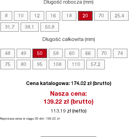
Długość robocza (mm)
8
10
12
16
18
20
70
25.4
31.7
38.1
50.8
Długość całkowita (mm)
48
49
50
58
60
66
70
74
75
80
95
108
110
57.2
Cena katalogowa: 174.02 zł (brutto)
Nasza cena:
139.22
zł (brutto)
113.19 zł (netto)
Najniższa cena w ciągu 30 dni:
139.22
zł