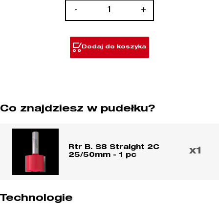
ilość
-
+
Frezy
proste
Dodaj do koszyka
Co znajdziesz w pudełku?
Rtr B. S8 Straight 2C
x1
25/50mm - 1 pc
Technologie