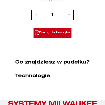
ilość
-
+
Frezy
Slot
Cut
Dodaj do koszyka
Arbor
Co znajdziesz w pudełku?
Technologie
SYSTEMY MILWAUKEE