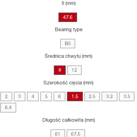
fi (mm)
47.6
Bearing type
B5
Średnica chwytu (mm)
8
12
Szerokość cięcia (mm)
2
3
4
5
6
1.5
2.5
3.2
3.5
6.4
Długość całkowita (mm)
61
67.5