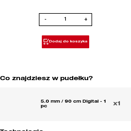
ilość
-
+
Inspection
camera
cables
Dodaj do koszyka
Co znajdziesz w pudełku?
5.0 mm / 90 cm Digital - 1
x1
pc