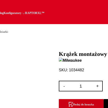
log
Konfiguratory
RAPTORXL™
ziarki
Krążek montażowy
SKU: 1034482
ilość
-
+
Krążek
montażowy
Packout™
Dodaj do koszyka