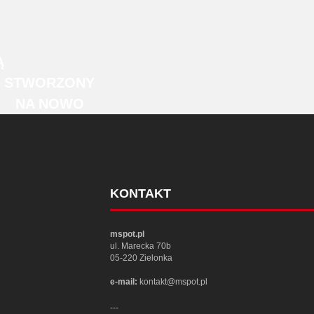
Ą
STWORZONY
NA NOWO
KONTAKT
mspot.pl
ul. Marecka 70b
05-220 Zielonka
e-mail:
kontakt@mspot.pl
---