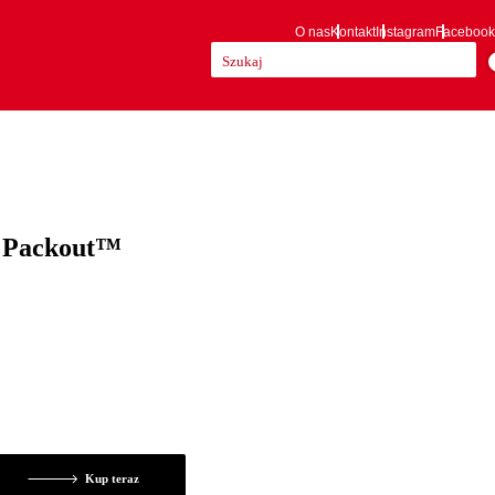
O nas
Kontakt
Instagram
Facebook
Szukaj:
 Packout™
Kup teraz