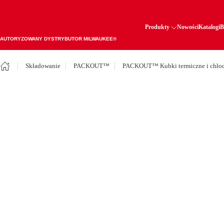
Produkty
Nowości
Katalogi
B
AUTORYZOWANY DYSTRYBUTOR MILWAUKEE®
Składowanie
PACKOUT™
PACKOUT™ Kubki termiczne i chłod