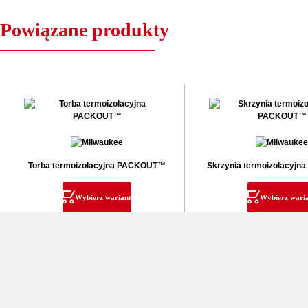
Powiązane produkty
Torba termoizolacyjna PACKOUT™
Skrzynia termoizolacyj
Wybierz wariant
Wybierz wari