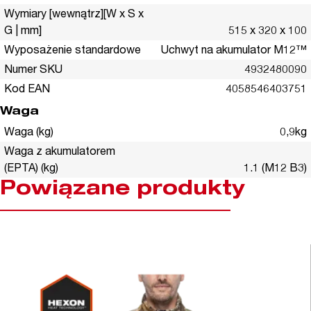
Wymiary [wewnątrz][W x S x
G | mm]
515 x 320 x 100
Wyposażenie standardowe
Uchwyt na akumulator M12™
Numer SKU
4932480090
Kod EAN
4058546403751
Waga
Waga (kg)
0,9kg
Waga z akumulatorem
(EPTA) (kg)
1.1 (M12 B3)
Powiązane produkty