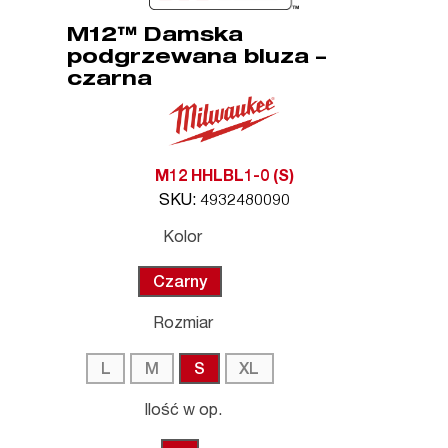
M12™ Damska
podgrzewana bluza –
czarna
M12 HHLBL1-0 (S)
SKU: 4932480090
Kolor
Czarny
Rozmiar
L
M
S
XL
Ilość w op.