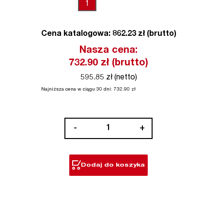
1
Cena katalogowa: 862.23 zł (brutto)
Nasza cena:
732.90
zł (brutto)
595.85 zł (netto)
Najniższa cena w ciągu 30 dni:
732.90
zł
ilość
-
+
M12™
Damska
podgrzewana
Dodaj do koszyka
bluza
-
czarna