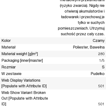
metalowymi przedmiotami
(ryzyko zwarcia). Nigdy nie
otwieraj akumulatorów i
ładowarek i przechowuj je
tylko w suchych
pomieszczeniach. Utrzymuj
suchość przez cały czas.
Kolor
Czarny
Materiał
Poliester, Bawełna
Material weight [g|m²]
280
Packaging [inner|master]
1/5
Rozmiar
S
W zestawie
Pudełko
Web Display Variations
[Populate with Attribute ID]
501
Web Show Variant Broken
Out [Populate with Attribute
ID]
501