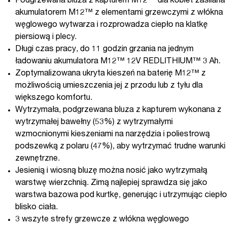
Podgrzewana bluza z kapturem M12™ dla kobiet zasilana
akumulatorem M12™ z elementami grzewczymi z włókna
węglowego wytwarza i rozprowadza ciepło na klatkę
piersiową i plecy.
Długi czas pracy, do 11 godzin grzania na jednym
ładowaniu akumulatora M12™ 12V REDLITHIUM™ 3 Ah.
Zoptymalizowana ukryta kieszeń na baterię M12™ z
możliwością umieszczenia jej z przodu lub z tyłu dla
większego komfortu.
Wytrzymała, podgrzewana bluza z kapturem wykonana z
wytrzymałej bawełny (53%) z wytrzymałymi
wzmocnionymi kieszeniami na narzędzia i poliestrową
podszewką z polaru (47%), aby wytrzymać trudne warunki
zewnętrzne.
Jesienią i wiosną bluzę można nosić jako wytrzymałą
warstwę wierzchnią. Zimą najlepiej sprawdza się jako
warstwa bazowa pod kurtkę, generując i utrzymując ciepło
blisko ciała.
3 wszyte strefy grzewcze z włókna węglowego