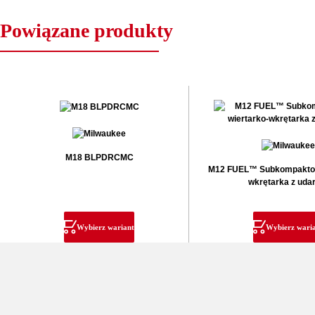
Powiązane produkty
M18 BLPDRCMC
M12 FUEL™ Subkompaktow
wkrętarka z ud
Wybierz wariant
Wybierz wari