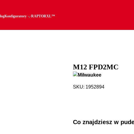
log
Konfiguratory
RAPTORXL™
M12 FPD2MC
SKU: 1952894
Co znajdziesz w pud