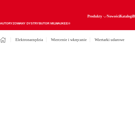
Produkty
Nowości
Katalogi
B
AUTORYZOWANY DYSTRYBUTOR MILWAUKEE®
Elektronarzędzia
Wiercenie i wkręcanie
Wiertarki udarowe