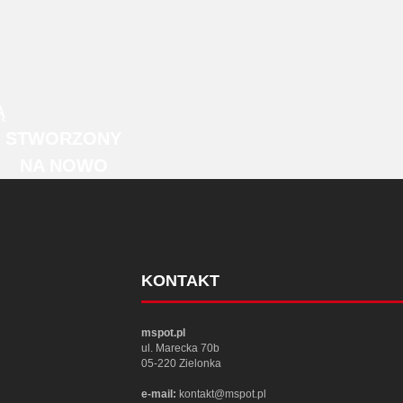
Ą
STWORZONY
NA NOWO
KONTAKT
mspot.pl
ul. Marecka 70b
05-220 Zielonka
e-mail:
kontakt@mspot.pl