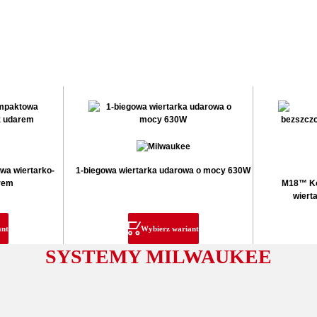
a wiertarko-
1-biegowa wiertarka udarowa o mocy 630W
arem
M18™ Ko
wiert
ant
Wybierz wariant
SYSTEMY MILWAUKEE