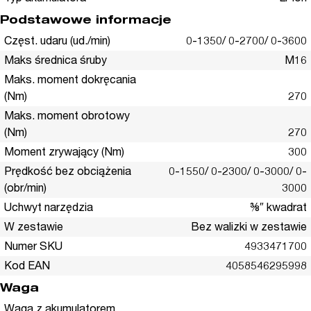
Podstawowe informacje
Częst. udaru (ud./min)
0-1350/ 0-2700/ 0-3600
Maks średnica śruby
M16
Maks. moment dokręcania
(Nm)
270
Maks. moment obrotowy
(Nm)
270
Moment zrywający (Nm)
300
Prędkość bez obciążenia
0-1550/ 0-2300/ 0-3000/ 0-
(obr/min)
3000
Uchwyt narzędzia
⅜″ kwadrat
W zestawie
Bez walizki w zestawie
Numer SKU
4933471700
Kod EAN
4058546295998
Waga
Waga z akumulatorem