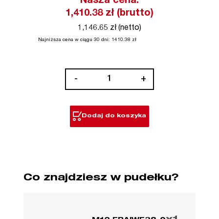
Nasza cena:
1,410.38
zł (brutto)
1,146.65 zł (netto)
Najniższa cena w ciągu 30 dni:
1410.38
zł
ilość
-
+
M12
FUEL™
Klucz
Dodaj do koszyka
udarowy
⅜″
z
pierścieniem
zabezpieczającym
Co znajdziesz w pudełku?