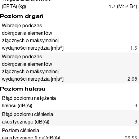
(EPTA) (kg)
1.7 (M12 B4)
Poziom drgań
Wibracje podczas
dokręcania elementów
złącznych o maksymalnej
wydajności narzędzia [m|s²]
1.5
Wibracje podczas
dokręcanie elementów
złącznych o maksymalnej
wydajności narzędzia [m|s²]
12.68
Poziom hałasu
Błąd poziomu natężenia
hałasu (dB(A))
3
Błąd poziomu ciśnienia
akustycznego (dB(A))
3
Poziom ciśnienia
akustycznego (Lpa)(dB(A))
96.55