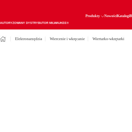
Produkty
Nowości
Katalogi
B
AUTORYZOWANY DYSTRYBUTOR MILWAUKEE®
Elektronarzędzia
Wiercenie i wkręcanie
Wiertarko-wkrętarki