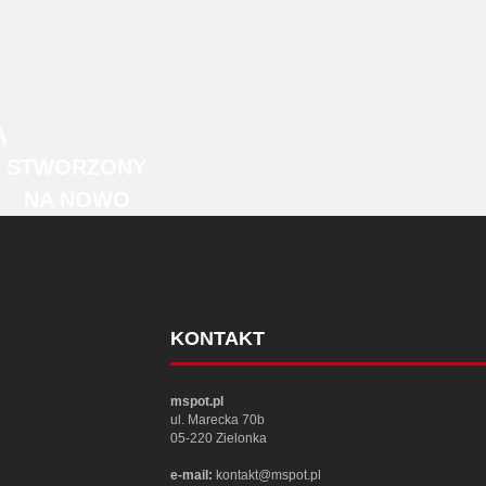
Ą
STWORZONY
NA NOWO
KONTAKT
mspot.pl
ul. Marecka 70b
05-220 Zielonka
e-mail:
kontakt@mspot.pl