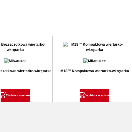
zotkowa wiertarko-wkrętarka
M18™ Kompaktowa wiertarko-wkrętarka
Wybierz wariant
Wybierz wariant