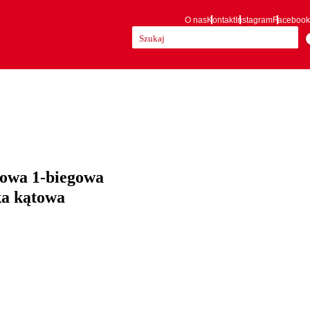
O nas
Kontakt
Instagram
Facebook
Szukaj:
wa 1-biegowa
ka kątowa