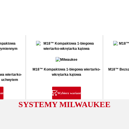
M18™ Kompaktowa 1-biegowa wiertarko-
M18™ Bezszc
a wiertarko-
wkrętarka kątowa
m uchwytem
ant
Wybierz wariant
SYSTEMY MILWAUKEE