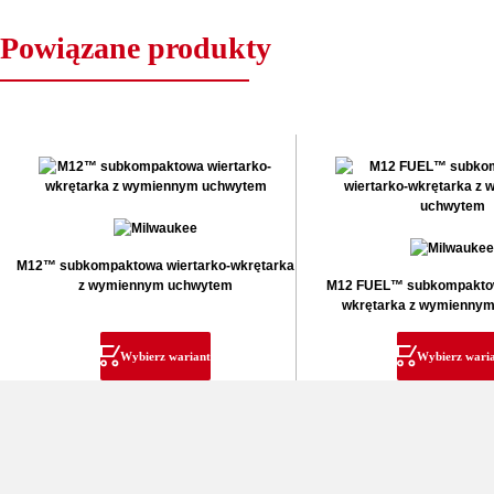
Powiązane produkty
M12™ subkompaktowa wiertarko-wkrętarka
z wymiennym uchwytem
M12 FUEL™ subkompaktow
wkrętarka z wymienny
Wybierz wariant
Wybierz wari