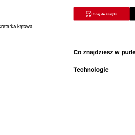
subkompaktowa
1-
Dodaj do koszyka
biegowa
wiertarko-
wkrętarka
kątowa
Co znajdziesz w pud
Technologie