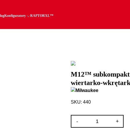
log
Konfiguratory
RAPTORXL™
M12™ subkompakto
wiertarko-wkrętar
SKU: 440
ilość
-
+
M12™