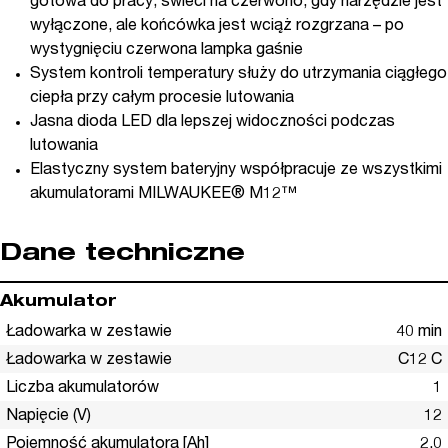
gotowa do pracy; świeci na czerwono, gdy narzędzie jest
wyłączone, ale końcówka jest wciąż rozgrzana – po
wystygnięciu czerwona lampka gaśnie
System kontroli temperatury służy do utrzymania ciągłego
ciepła przy całym procesie lutowania
Jasna dioda LED dla lepszej widoczności podczas
lutowania
Elastyczny system bateryjny współpracuje ze wszystkimi
akumulatorami MILWAUKEE® M12™
Dane techniczne
Akumulator
Ładowarka w zestawie
40 min
Ładowarka w zestawie
C12 C
Liczba akumulatorów
1
Napięcie (V)
12
Pojemność akumulatora [Ah]
2.0