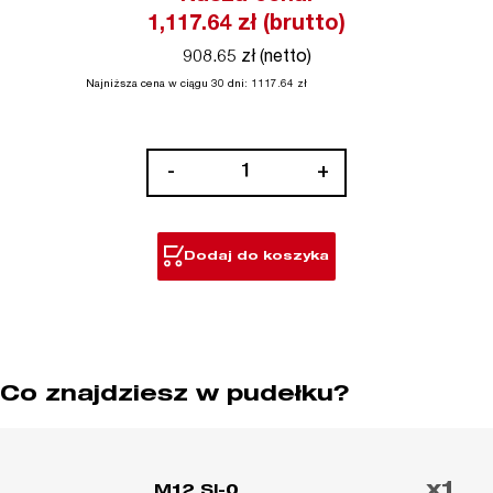
1,117.64
zł (brutto)
908.65 zł (netto)
Najniższa cena w ciągu 30 dni:
1117.64
zł
ilość
-
+
M12™
Subkompaktowa
lutownica
Dodaj do koszyka
Co znajdziesz w pudełku?
x1
M12 SI-0