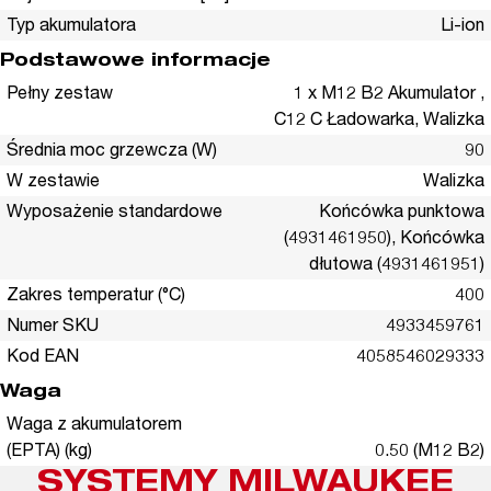
Typ akumulatora
Li-ion
Podstawowe informacje
Pełny zestaw
1 x M12 B2 Akumulator ,
C12 C Ładowarka, Walizka
Średnia moc grzewcza (W)
90
W zestawie
Walizka
Wyposażenie standardowe
Końcówka punktowa
(4931461950), Końcówka
dłutowa (4931461951)
Zakres temperatur (°C)
400
Numer SKU
4933459761
Kod EAN
4058546029333
Waga
Waga z akumulatorem
(EPTA) (kg)
0.50 (M12 B2)
SYSTEMY MILWAUKEE