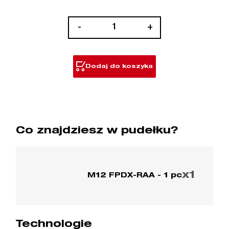
ilość
-
+
M12FPDX-
RAA
Dodaj do koszyka
Co znajdziesz w pudełku?
x1
M12 FPDX-RAA - 1 pc
Technologie