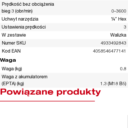
Prędkość bez obciążenia
bieg 3 (obr/min)
0-3600
Uchwyt narzędzia
¼″ Hex
Ustawienia prędkości
3
W zestawie
Walizka
Numer SKU
4933492843
Kod EAN
4058546477141
Waga
Waga (kg)
0.8
Waga z akumulatorem
(EPTA) (kg)
1.3 (M18 B5)
Powiązane produkty