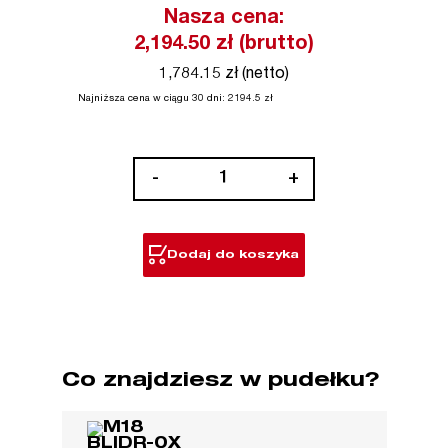
Nasza cena:
2,194.50
zł (brutto)
1,784.15 zł (netto)
Najniższa cena w ciągu 30 dni:
2194.5
zł
ilość
-
+
M18™
bezszczotkowa
zakrętarka
Dodaj do koszyka
udarowa
1/4”
HEX
Co znajdziesz w pudełku?