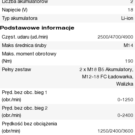
Liczba akumulatorów
2
Napięcie (V)
18
Typ akumulatora
Li-ion
Podstawowe informacje
Częst. udaru (ud./min)
2500/4700/4900
Maks średnica śruby
M14
Maks. moment obrotowy
(Nm)
190
Pełny zestaw
2 x M18 B5 Akumulatory,
M12-18 FC Ładowarka,
Walizka
Pręd. bez obc. bieg 1
(obr./min)
0-1250
Pręd. bez obc. bieg 2
(obr./min)
0-2400
Prędkość bez obciążenia
(obr/min)
1250/2400/3600