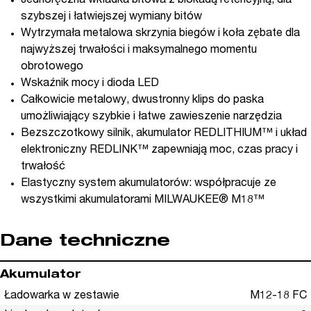
Jednoręczna wkładka bitowa z blokadą retencyjną, dla
szybszej i łatwiejszej wymiany bitów
Wytrzymała metalowa skrzynia biegów i koła zębate dla
najwyższej trwałości i maksymalnego momentu
obrotowego
Wskaźnik mocy i dioda LED
Całkowicie metalowy, dwustronny klips do paska
umożliwiający szybkie i łatwe zawieszenie narzędzia
Bezszczotkowy silnik, akumulator REDLITHIUM™ i układ
elektroniczny REDLINK™ zapewniają moc, czas pracy i
trwałość
Elastyczny system akumulatorów: współpracuje ze
wszystkimi akumulatorami MILWAUKEE® M18™
Dane techniczne
Akumulator
Ładowarka w zestawie
M12-18 FC