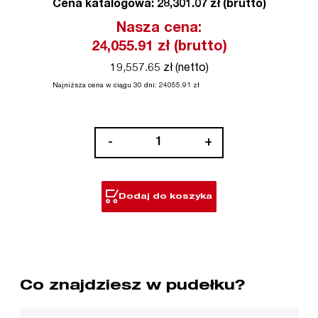
Cena katalogowa: 28,301.07 zł (brutto)
Nasza cena:
24,055.91
zł (brutto)
19,557.65 zł (netto)
Najniższa cena w ciągu 30 dni:
24055.91
zł
ilość
-
+
M18™
FORCE
LOGIC™
Dodaj do koszyka
hydrauliczny
obcinak
do
kabli
zabezpieczających
Co znajdziesz w pudełku?
125
mm