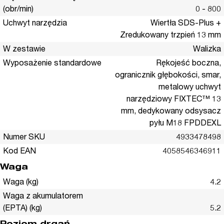
(obr/min)
0 - 800
Uchwyt narzędzia
Wiertła SDS-Plus +
Zredukowany trzpień 13 mm
W zestawie
Walizka
Wyposażenie standardowe
Rękojeść boczna,
ogranicznik głębokości, smar,
metalowy uchwyt
narzędziowy FIXTEC™ 13
mm, dedykowany odsysacz
pyłu M18 FPDDEXL
Numer SKU
4933478498
Kod EAN
4058546346911
Waga
Waga (kg)
4.2
Waga z akumulatorem
(EPTA) (kg)
5.2