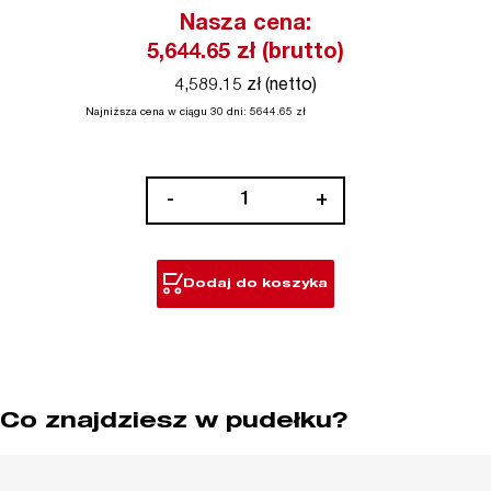
Nasza cena:
5,644.65
zł (brutto)
4,589.15 zł (netto)
Najniższa cena w ciągu 30 dni:
5644.65
zł
ilość
-
+
M18
FUEL™
SDS-
Dodaj do koszyka
Plus
Wysokowydajna
Młotowiertarka
z
dedykowanym
Co znajdziesz w pudełku?
odsysaczem
pyłu