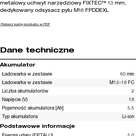
metalowy uchwyt narzędziowy FIXTEC™ 13 mm,
dedykowany odsysacz pyłu M18 FPDDEXL
Pobierz kartę produktu w PDF
Dane techniczne
Akumulator
Ładowarka w zestawie
60 min
Ładowarka w zestawie
M12-18 FC
Liczba akumulatorów
2
Napięcie (V)
18
Pojemność akumulatora [Ah]
5.5
Typ akumulatora
Li-ion
Podstawowe informacje