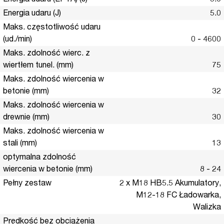
Energia udaru (EPTA) (J)
5.0
Energia udaru (J)
5.0
Maks. częstotliwość udaru
(ud./min)
0 - 4600
Maks. zdolność wierc. z
wiertłem tunel. (mm)
75
Maks. zdolność wiercenia w
betonie (mm)
32
Maks. zdolność wiercenia w
drewnie (mm)
30
Maks. zdolność wiercenia w
stali (mm)
13
optymalna zdolność
wiercenia w betonie (mm)
8 - 24
Pełny zestaw
2 x M18 HB5.5 Akumulatory,
M12-18 FC Ładowarka,
Walizka
Prędkość bez obciążenia