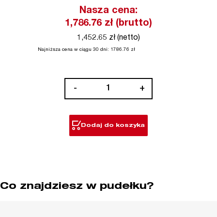
Nasza cena:
1,786.76
zł (brutto)
1,452.65 zł (netto)
Najniższa cena w ciągu 30 dni:
1786.76
zł
ilość
-
+
M18
FUEL™
ONE-
Dodaj do koszyka
KEY™
SZLIFIERKA
PROSTA
Z
REGULACJĄ
Co znajdziesz w pudełku?
PRĘDKOŚCI
I
WŁĄCZNIKIEM