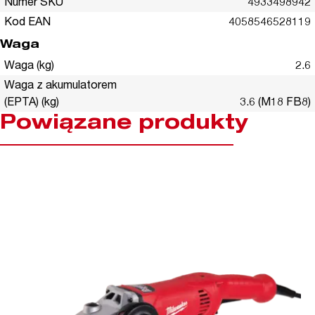
Numer SKU
4933498942
Kod EAN
4058546528119
Waga
Waga (kg)
2.6
Waga z akumulatorem
(EPTA) (kg)
3.6 (M18 FB8)
Powiązane produkty