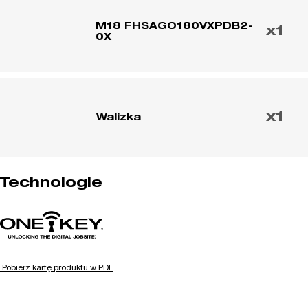
prędkością
i
M18 FHSAGO180VXPDB2-
x1
0X
ONE-
KEY™
2.
generacji
x1
Walizka
Technologie
Pobierz kartę produktu w PDF