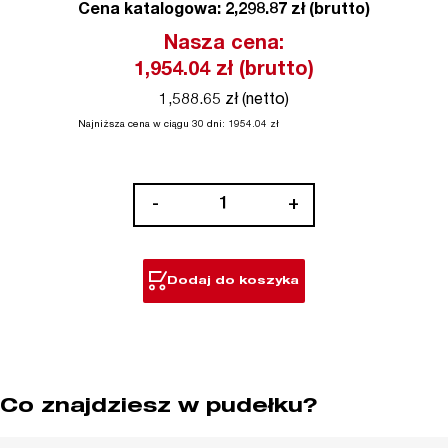
Cena katalogowa: 2,298.87 zł (brutto)
Nasza cena:
1,954.04
zł (brutto)
1,588.65 zł (netto)
Najniższa cena w ciągu 30 dni:
1954.04
zł
ilość
-
+
M18
FUEL™
Wysokowydajna
Dodaj do koszyka
szlifierka
kątowa
180
mm
z
Co znajdziesz w pudełku?
hamulcem,
zmienną