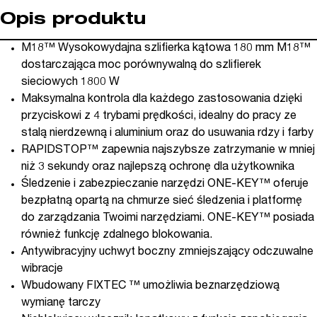
Opis produktu
M18™ Wysokowydajna szlifierka kątowa 180 mm M18™
dostarczająca moc porównywalną do szlifierek
sieciowych 1800 W
Maksymalna kontrola dla każdego zastosowania dzięki
przyciskowi z 4 trybami prędkości, idealny do pracy ze
stalą nierdzewną i aluminium oraz do usuwania rdzy i farby
RAPIDSTOP™ zapewnia najszybsze zatrzymanie w mniej
niż 3 sekundy oraz najlepszą ochronę dla użytkownika
Śledzenie i zabezpieczanie narzędzi ONE-KEY™ oferuje
bezpłatną opartą na chmurze sieć śledzenia i platformę
do zarządzania Twoimi narzędziami. ONE-KEY™ posiada
również funkcję zdalnego blokowania.
Antywibracyjny uchwyt boczny zmniejszający odczuwalne
wibracje
Wbudowany FIXTEC ™ umożliwia beznarzędziową
wymianę tarczy