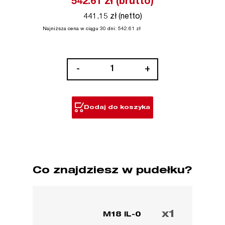
542.61
zł (brutto)
441.15 zł (netto)
Najniższa cena w ciągu 30 dni:
542.61
zł
ilość
-
+
M18™
Lampa
przenośna
Dodaj do koszyka
LED
Co znajdziesz w pudełku?
x1
M18 IL-0