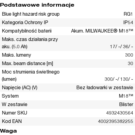
Podstawowe informacje
Blue light hazard risk group
RG1
Kategoria Ochrony IP
IP54
Kompatybilność baterii
Akum. MILWAUKEE® M18™
Maks. czas działania przy
aku. (5.0 Ah)
17/ -/ 36/ -
Maks. lumeny
300
Max. beam distance [m]
30
Moc strumienia świetlnego
(lumen)
300/ -/ 130/ -
Napięcie (AC) (V)
Bez ładowarki w zestawie
System
M18™
W zestawie
Blister
Numer SKU
4932430564
Kod EAN
4002395382255
Waga