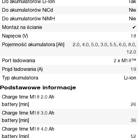
Do akumulatorów Li-Ion
Tak
Do akumulatorów NiCd
Nie
Do akumulatorów NiMH
Nie
Montaż na ścianie
✔
Napięcie (V)
18
Pojemność akumulatora [Ah]
2.0, 4.0, 5.0, 3.0, 5.5, 6.0, 8.0,
12.0
Port ładowania
2 x M18™
Prąd ładowania (A)
19
Typ akumulatora
Li-ion
Podstawowe informacje
Charge time M18 2.0 Ah
battery [min]
26
Charge time M18 3.0 Ah
battery [min]
36
Charge time M18 4.0 Ah
battery [min]
52