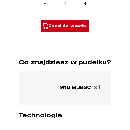
ilość
-
+
M18™
mobilna
podwójna
Dodaj do koszyka
super
ładowarka
Co znajdziesz w pudełku?
x1
M18 MDBSC
Technologie