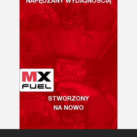
NAPĘDZANY WYDAJNOŚCIĄ
STWORZONY
NA NOWO