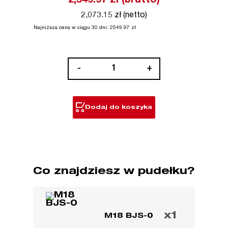
2,549.97
zł (brutto)
2,073.15 zł (netto)
Najniższa cena w ciągu 30 dni:
2549.97
zł
ilość
-
+
M18™
Wyrzynarka
Dodaj do koszyka
Co znajdziesz w pudełku?
x1
M18 BJS-0