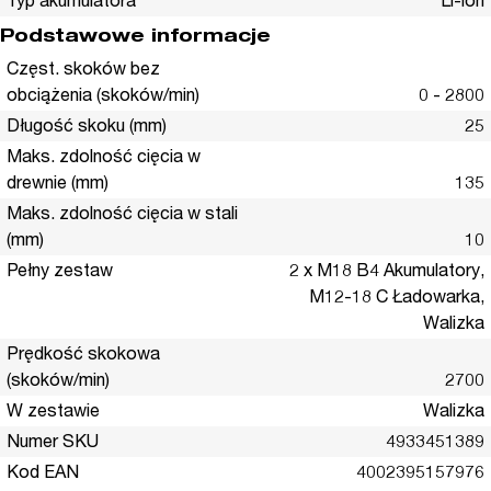
Typ akumulatora
Li-ion
Podstawowe informacje
Częst. skoków bez
obciążenia (skoków/min)
0 - 2800
Długość skoku (mm)
25
Maks. zdolność cięcia w
drewnie (mm)
135
Maks. zdolność cięcia w stali
(mm)
10
Pełny zestaw
2 x M18 B4 Akumulatory,
M12-18 C Ładowarka,
Walizka
Prędkość skokowa
(skoków/min)
2700
W zestawie
Walizka
Numer SKU
4933451389
Kod EAN
4002395157976