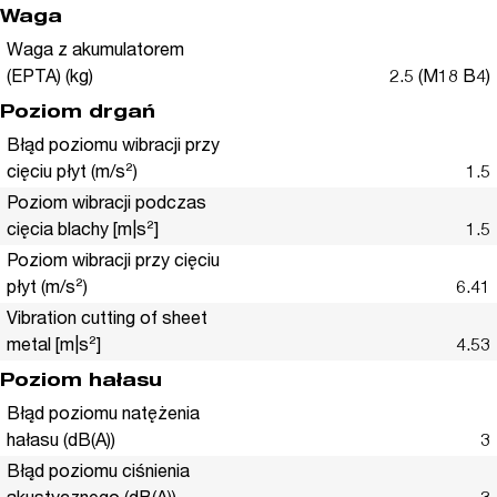
Waga
Waga z akumulatorem
(EPTA) (kg)
2.5 (M18 B4)
Poziom drgań
Błąd poziomu wibracji przy
cięciu płyt (m/s²)
1.5
Poziom wibracji podczas
cięcia blachy [m|s²]
1.5
Poziom wibracji przy cięciu
płyt (m/s²)
6.41
Vibration cutting of sheet
metal [m|s²]
4.53
Poziom hałasu
Błąd poziomu natężenia
hałasu (dB(A))
3
Błąd poziomu ciśnienia