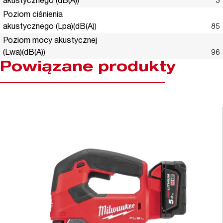
akustycznego (dB(A))
3
Poziom ciśnienia
akustycznego (Lpa)(dB(A))
85
Poziom mocy akustycznej
(Lwa)(dB(A))
96
Powiązane produkty