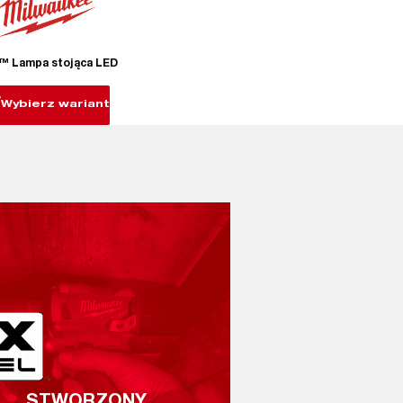
™ Lampa stojąca LED
Wybierz wariant
STWORZONY