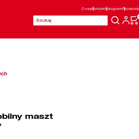
O nas
Kontakt
Instagram
Facebook
Szukaj:
ych
bilny maszt
y