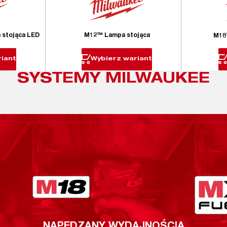
stojąca LED
M12™ Lampa stojąca
M18
iant
Wybierz wariant
SYSTEMY MILWAUKEE
NAPĘDZANY WYDAJNOŚCIĄ