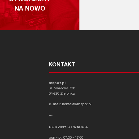
NA NOWO
KONTAKT
mspot.pl
ul. Marecka 70b
05-220 Zielonka
e-mail:
kontakt@mspot.pl
---
GODZINY OTWARCIA
pon - pt: 07:00 - 17:00