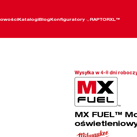
owości
Katalogi
Blog
Konfiguratory
RAPTORXL™
Wysyłka w 4-8 dni robocz
MX FUEL™ Mo
oświetleniow