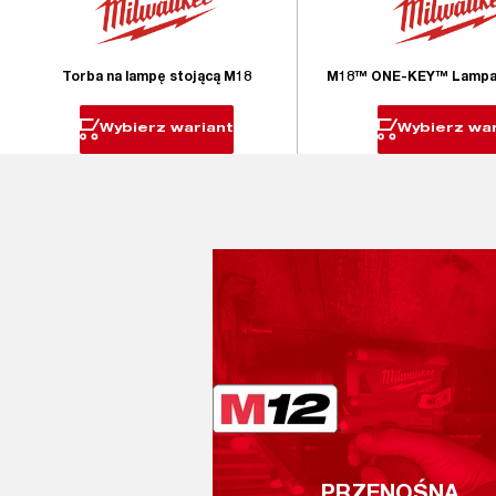
Torba na lampę stojącą M18
M18™ ONE-KEY™ Lampa 
Wybierz wariant
Wybierz war
PRZENOŚNA