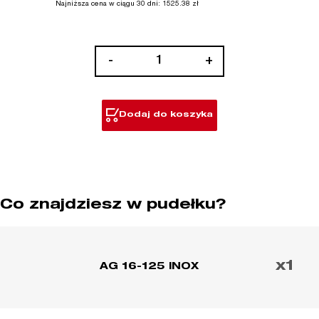
Najniższa cena w ciągu 30 dni:
1525.38
zł
ilość
-
+
Niskoobrotowa
szlifierka
kątowa
Dodaj do koszyka
o
mocy
1520W
Co znajdziesz w pudełku?
x1
AG 16-125 INOX