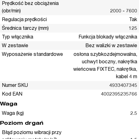
Prędkość bez obciążenia
(obr/min)
2000 - 7600
Regulacja prędkości
Tak
Średnica tarczy (mm)
125
Typ włącznika
Funkcja blokady włącznika
W zestawie
Bez walizki w zestawie
Wyposażenie standardowe
osłona szybkozdejmowalna,
uchwyt boczny, nakrętka
wieńcowa FIXTEC, nakrętka,
kabel 4 m
Numer SKU
4933407345
Kod EAN
4002395235766
Waga
Waga (kg)
2.5
Poziom drgań
Błąd poziomu wibracji przy