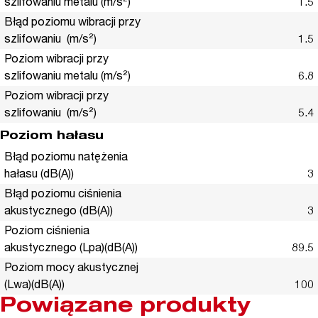
szlifowaniu metalu (m/s²)
1.5
Błąd poziomu wibracji przy
szlifowaniu (m/s²)
1.5
Poziom wibracji przy
szlifowaniu metalu (m/s²)
6.8
Poziom wibracji przy
szlifowaniu (m/s²)
5.4
Poziom hałasu
Błąd poziomu natężenia
hałasu (dB(A))
3
Błąd poziomu ciśnienia
akustycznego (dB(A))
3
Poziom ciśnienia
akustycznego (Lpa)(dB(A))
89.5
Poziom mocy akustycznej
(Lwa)(dB(A))
100
Powiązane produkty