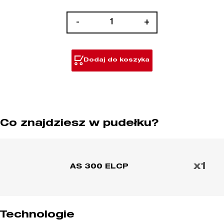
ilość
-
+
Odkurzacz
30
L,
Dodaj do koszyka
Klasa
L
Co znajdziesz w pudełku?
x1
AS 300 ELCP
Technologie