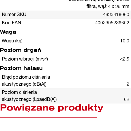
filtra, wąż 4 x 36 mm
Numer SKU
4933416060
Kod EAN
4002395236602
Waga
Waga (kg)
10.0
Poziom drgań
Poziom wibracji (m/s²)
<2.5
Poziom hałasu
Błąd poziomu ciśnienia
akustycznego (dB(A))
2
Poziom ciśnienia
akustycznego (Lpa)(dB(A))
62
Powiązane produkty