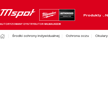
Produkty
N
AUTORYZOWANY DYSTRYBUTOR MILWAUKEE®
Środki ochrony indywidualnej
Ochrona oczu
Okulary