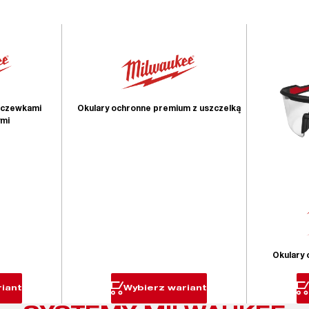
oczewkami
Okulary ochronne premium z uszczelką
mi
Okulary
iant
Wybierz wariant