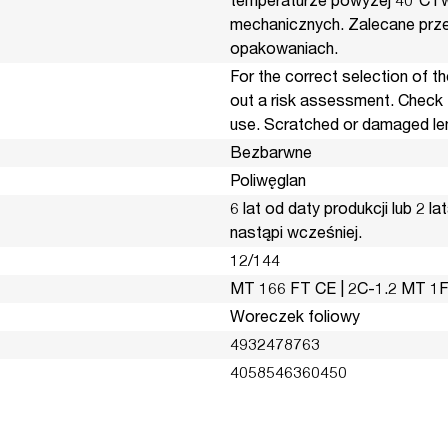
temperaturze powyżej 40°C i 
mechanicznych. Zalecane prze
opakowaniach.
For the correct selection of t
out a risk assessment. Check 
use. Scratched or damaged le
Bezbarwne
Poliwęglan
6 lat od daty produkcji lub 2 
nastąpi wcześniej.
12/144
MT 166 FT CE | 2C-1.2 MT 1
Woreczek foliowy
4932478763
4058546360450