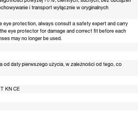
wilgotności powyżej 70%, ciemnych, suchych, bez obciążeń
chowywanie i transport wyłącznie w oryginalnych
he eye protection, always consult a safety expert and carry
the eye protector for damage and correct fit before each
nses may no longer be used.
lata od daty pierwszego użycia, w zależności od tego, co
FT KN CE