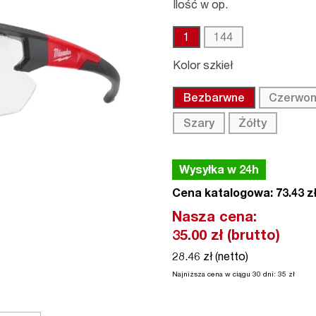
Ilość w op.
1
144
Kolor szkieł
Bezbarwne
Czerwon
Szary
Żółty
Wysyłka w 24h
Cena katalogowa: 73.43 zł
Nasza cena:
35.00
zł (brutto)
28.46 zł (netto)
Najniższa cena w ciągu 30 dni:
35
zł