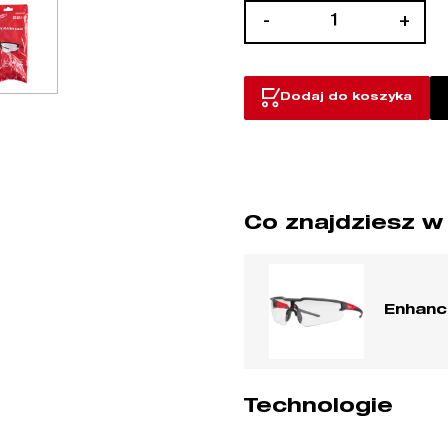
ilość
-
+
Okulary
ochronne
odporne
Dodaj do koszyka
na
zarysowania
Co znajdziesz w
Enhanc
Technologie