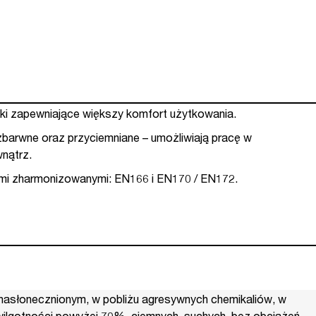
ki zapewniające większy komfort użytkowania.
zbarwne oraz przyciemniane – umożliwiają pracę w
nątrz.
mi zharmonizowanymi: EN166 i EN170 / EN172.
nasłonecznionym, w pobliżu agresywnych chemikaliów, w