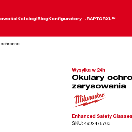
owości
Katalogi
Blog
Konfiguratory
RAPTORXL™
 ochronne
Wysyłka w 24h
Okulary ochr
zarysowania
Enhanced Safety Glasses
SKU: 4932478763