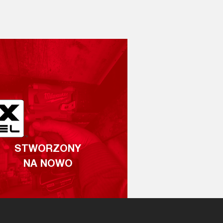
STWORZONY
NA NOWO