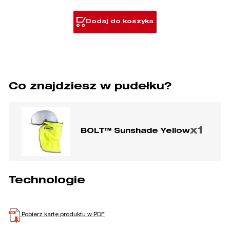
karku
do
Dodaj do koszyka
hełmu
BOLT™
Co znajdziesz w pudełku?
x1
BOLT™ Sunshade Yellow
Technologie
Pobierz kartę produktu w PDF