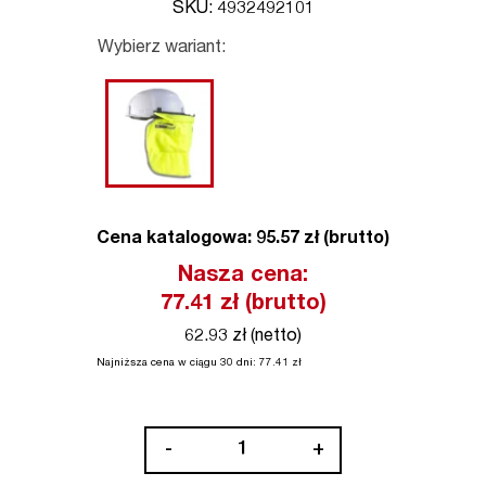
SKU: 4932492101
Wybierz wariant:
Cena katalogowa: 95.57 zł (brutto)
Nasza cena:
77.41
zł (brutto)
62.93 zł (netto)
Najniższa cena w ciągu 30 dni:
77.41
zł
ilość
-
+
Osłona