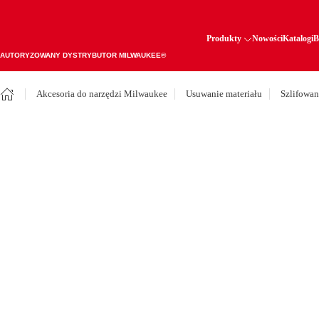
Produkty
Nowości
Katalogi
B
AUTORYZOWANY DYSTRYBUTOR MILWAUKEE®
Akcesoria do narzędzi Milwaukee
Usuwanie materiału
Szlifowan