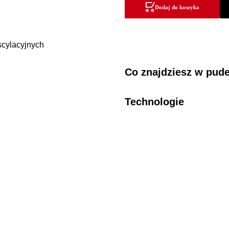
standardowe
Dodaj do koszyka
do
szlifierek
oscylacyjnych
Co znajdziesz w pud
Technologie