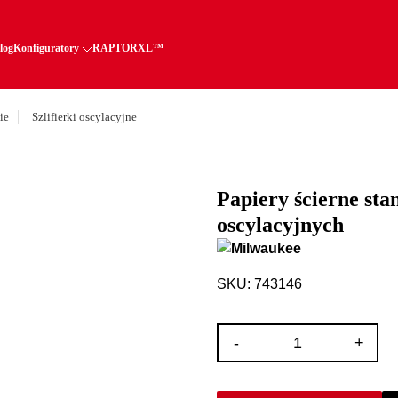
log
Konfiguratory
RAPTORXL™
ie
Szlifierki oscylacyjne
Papiery ścierne sta
oscylacyjnych
SKU: 743146
ilość
-
+
Papiery
ścierne