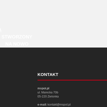
Ą
STWORZONY
NA NOWO
KONTAKT
mspot.pl
ul. Marecka 70b
05-220 Zielonka
e-mail:
kontakt@mspot.pl