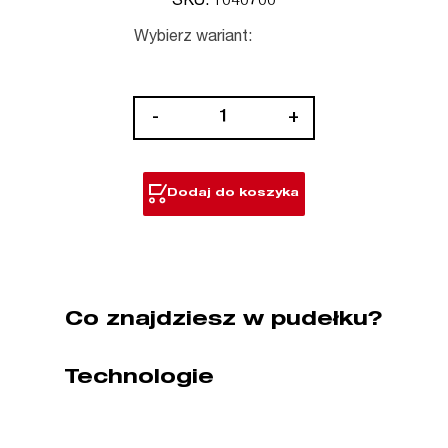
SKU: 1040700
Wybierz wariant:
ilość
-
+
Separator
pyłu
kompatybilny
Dodaj do koszyka
z
PACKOUT™
Co znajdziesz w pudełku?
Technologie