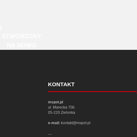
Ą
STWORZONY
NA NOWO
KONTAKT
mspot.pl
ul. Marecka 70b
05-220 Zielonka
e-mail:
kontakt@mspot.pl
---