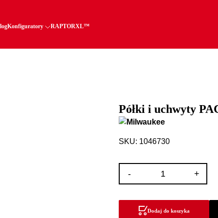
log
Konfiguratory
RAPTORXL™
Półki i uchwyty
SKU: 1046730
ilość
-
+
Półki
i
uchwyty
Dodaj do koszyka
PACKOUT™