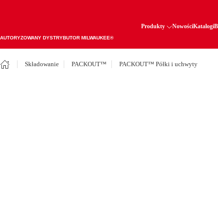
Produkty
Nowości
Katalogi
B
AUTORYZOWANY DYSTRYBUTOR MILWAUKEE®
Składowanie
PACKOUT™
PACKOUT™ Półki i uchwyty