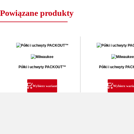
Powiązane produkty
Półki i uchwyty PACKOUT™
Półki i uchwyty P
Wybierz wariant
Wybierz wari