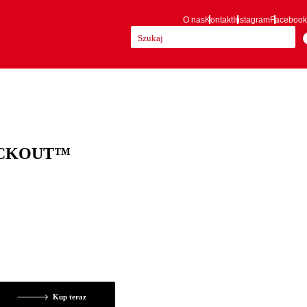
O nas
Kontakt
Instagram
Facebook
Szukaj:
 PACKOUT™
Kup teraz