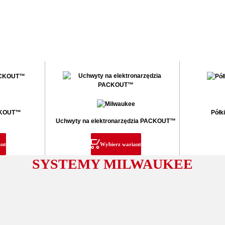
ACKOUT™
Półk
Uchwyty na elektronarzędzia PACKOUT™
ant
Wybierz wariant
SYSTEMY MILWAUKEE