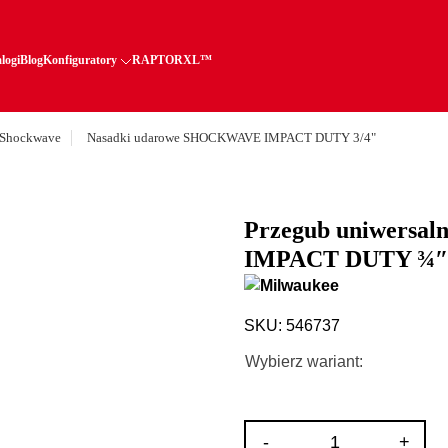
logi
Blog
Konfiguratory
RAPTORXL™
 Shockwave
Nasadki udarowe SHOCKWAVE IMPACT DUTY 3/4"
Przegub uniwers
IMPACT DUTY ¾″
SKU: 546737
Wybierz wariant:
ilość
-
+