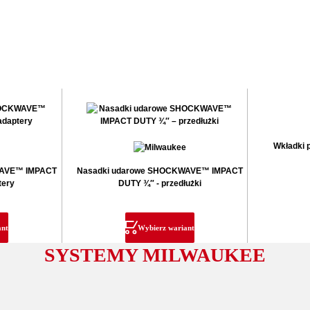
Wkładki 
WAVE™ IMPACT
Nasadki udarowe SHOCKWAVE™ IMPACT
tery
DUTY ¾″ - przedłużki
ant
Wybierz wariant
SYSTEMY MILWAUKEE