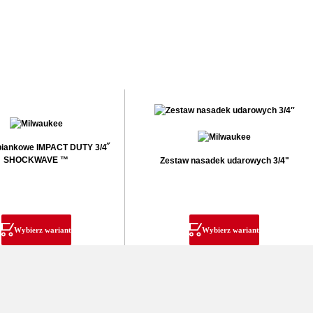
piankowe IMPACT DUTY 3/4˝
SHOCKWAVE ™
Zestaw nasadek udarowych 3/4"
Wybierz wariant
Wybierz wariant