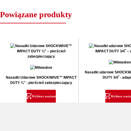
Powiązane produkty
Nasadki udarowe SHOCK
Nasadki Udarowe SHOCKWAVE™ IMPACT
DUTY 3/4˝ - adap
DUTY ¾" - pierścień zabezpieczający
Wybierz wariant
Wybierz wari