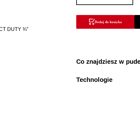
Przegub
uniwersalny
SHOCKWAVE™
Dodaj do koszyka
IMPACT
DUTY
¾″
Co znajdziesz w pud
Technologie