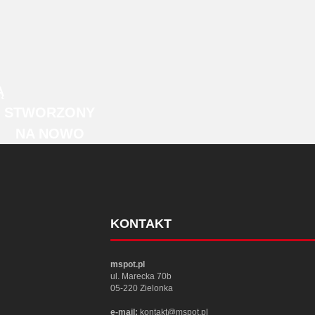
Ą
STWORZONY
NA NOWO
KONTAKT
mspot.pl
ul. Marecka 70b
05-220 Zielonka
e-mail:
kontakt@mspot.pl