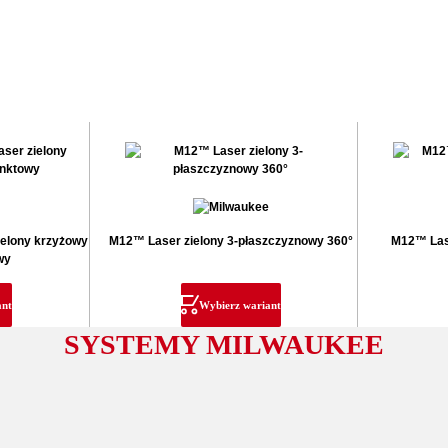
elony krzyżowy
M12™ Laser zielony 3-płaszczyznowy 360°
M12™ Lase
wy
ant
Wybierz wariant
SYSTEMY MILWAUKEE