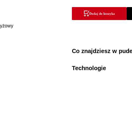
USB
laser
Dodaj do koszyka
zielony
krzyżowy
Co znajdziesz w pud
Technologie