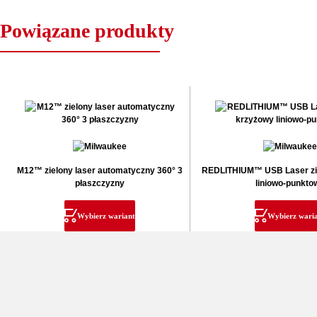
Powiązane produkty
M12™ zielony laser automatyczny 360° 3
REDLITHIUM™ USB Laser zi
płaszczyzny
liniowo-punkto
Wybierz wariant
Wybierz wari