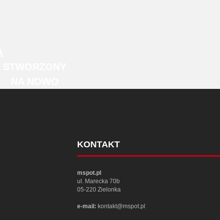
Ą
STWORZONY
NA NOWO
KONTAKT
mspot.pl
ul. Marecka 70b
05-220 Zielonka
e-mail:
kontakt@mspot.pl