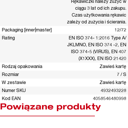
Rękawiczki należy zużyć w
ciągu 3 lat od ich zakupu.
Czas użytkowania rękawic
zależy od zużycia i ścierania.
Packaging [inner|master]
12/72
Rating
EN ISO 374- 1:2016 Type A/
JKLMNO, EN ISO 374 -2, EN
ISO 374-5 (VIRUS), EN 407
(X1XXX), EN ISO 21420
Rodzaj opakowania
Zawieś kartę
Rozmiar
7 / S
W zestawie
Zawieś kartę
Numer SKU
4932493228
Kod EAN
4058546480998
Powiązane produkty