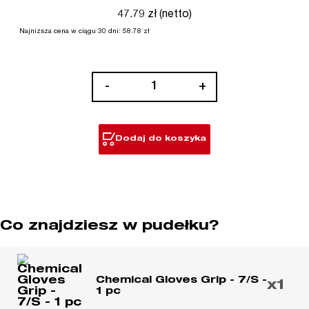
47.79 zł (netto)
Najniższa cena w ciągu 30 dni:
58.78
zł
ilość
-
+
Rękawice
chemoodporne,
pewny
Dodaj do koszyka
chwyt
Co znajdziesz w pudełku?
Chemical Gloves Grip - 7/S -
x1
1 pc