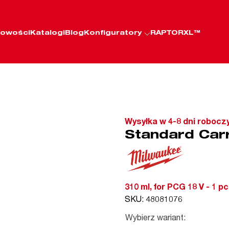
owości
Katalogi
Blog
Konfiguratory
RAPTORXL™
Wysyłka w 4-8 dni robocz
Standard Car
310 ml, for PCG 18 V - 1 pc
SKU: 48081076
Wybierz wariant: