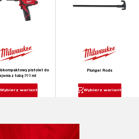
bkompaktowy pistolet do
Plunger Rods
ejenia z tubą 310 ml
Wybierz wariant
Wybierz wariant