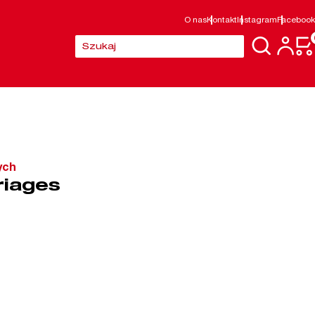
O nas
Kontakt
Instagram
Facebook
Szukaj:
ych
riages