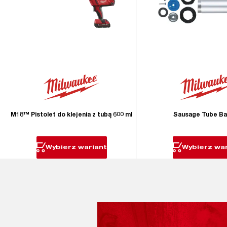
M18™ Pistolet do klejenia z tubą 600 ml
Sausage Tube Ba
Wybierz wariant
Wybierz war