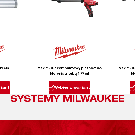
rrels
M12™ Subkompaktowy pistolet do
M12™ Su
klejenia z tubą 400 ml
kl
iant
Wybierz wariant
SYSTEMY MILWAUKEE