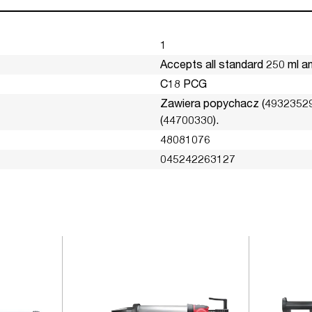
1
Accepts all standard 250 ml a
C18 PCG
Zawiera popychacz (493235293
(44700330).
48081076
045242263127