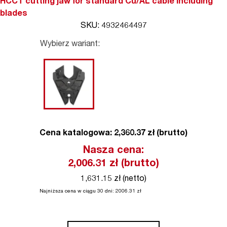
HCCT cutting jaw for standard Cu/AL cable including
blades
SKU: 4932464497
Wybierz wariant:
Cena katalogowa: 2,360.37 zł (brutto)
Nasza cena:
2,006.31
zł (brutto)
1,631.15 zł (netto)
Najniższa cena w ciągu 30 dni:
2006.31
zł