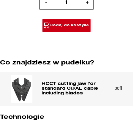
ilość
-
+
Szczęki
tnące
do
Dodaj do koszyka
zaciskarki
M18
HCCT
Co znajdziesz w pudełku?
HCCT cutting jaw for
x1
standard Cu/AL cable
including blades
Technologie