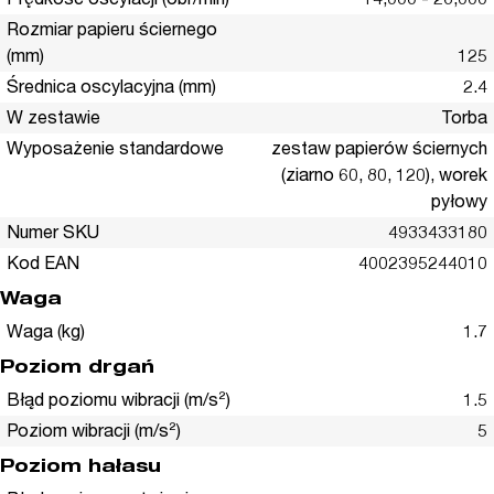
Prędkość oscylacji (obr/min)
14,000 - 26,000
Rozmiar papieru ściernego
(mm)
125
Średnica oscylacyjna (mm)
2.4
W zestawie
Torba
Wyposażenie standardowe
zestaw papierów ściernych
(ziarno 60, 80, 120), worek
pyłowy
Numer SKU
4933433180
Kod EAN
4002395244010
Waga
Waga (kg)
1.7
Poziom drgań
Błąd poziomu wibracji (m/s²)
1.5
Poziom wibracji (m/s²)
5
Poziom hałasu