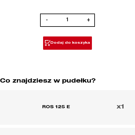
ilość
-
+
Szlifierka
mimośrodowa
125
Dodaj do koszyka
mm
Co znajdziesz w pudełku?
x1
ROS 125 E