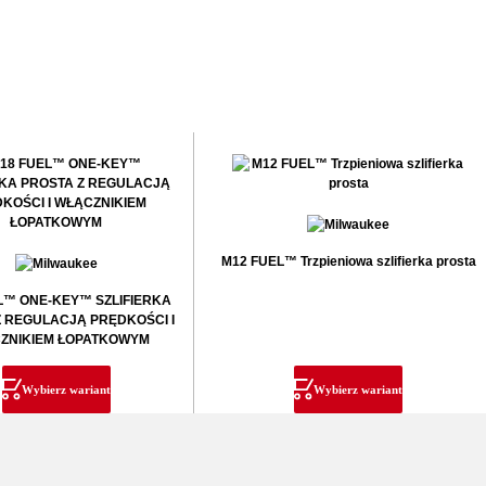
M12 FUEL™ Trzpieniowa szlifierka prosta
L™ ONE-KEY™ SZLIFIERKA
Z REGULACJĄ PRĘDKOŚCI I
ZNIKIEM ŁOPATKOWYM
Wybierz wariant
Wybierz wariant