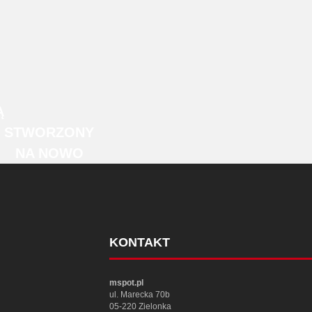
Ą
STWORZONY
NA NOWO
KONTAKT
mspot.pl
ul. Marecka 70b
05-220 Zielonka