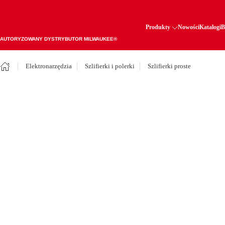
Produkty
Nowości
Katalogi
B
AUTORYZOWANY DYSTRYBUTOR MILWAUKEE®
Elektronarzędzia
Szlifierki i polerki
Szlifierki proste