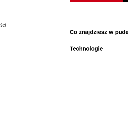
prędkości
Co znajdziesz w pud
Technologie