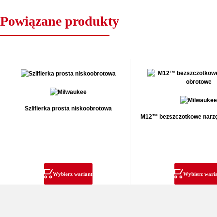
Powiązane produkty
Szlifierka prosta niskoobrotowa
M12™ bezszczotkowe narzę
Wybierz wariant
Wybierz wari