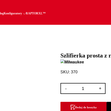
log
Konfiguratory
RAPTORXL™
Szlifierka prosta z 
SKU: 370
ilość
-
+
Szlifierka
prosta
z
Dodaj do koszyka
regulacją