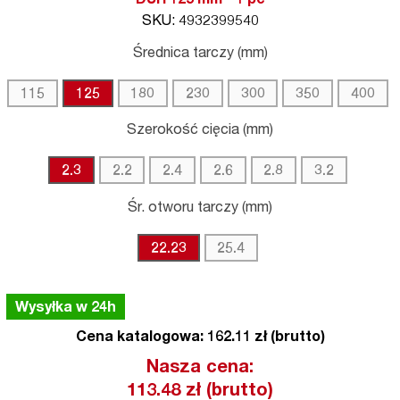
DUH 125 mm - 1 pc
SKU: 4932399540
Średnica tarczy (mm)
115
125
180
230
300
350
400
Szerokość cięcia (mm)
2.3
2.2
2.4
2.6
2.8
3.2
Śr. otworu tarczy (mm)
22.23
25.4
Wysyłka w 24h
Cena katalogowa: 162.11 zł (brutto)
Nasza cena:
113.48
zł (brutto)