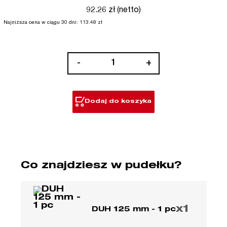
92.26 zł (netto)
Najniższa cena w ciągu 30 dni:
113.48
zł
ilość
-
+
Tarcza
diamentowa
DUH
Dodaj do koszyka
Co znajdziesz w pudełku?
x1
DUH 125 mm - 1 pc