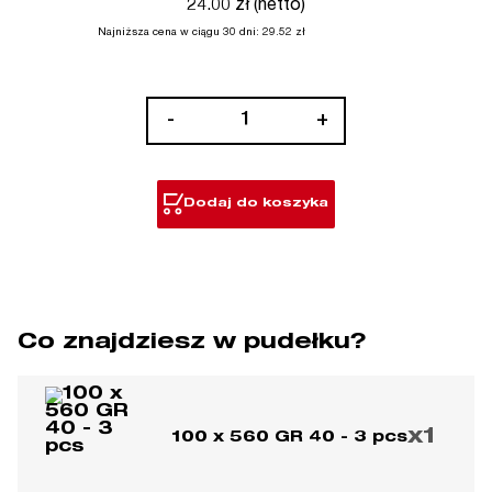
24.00 zł (netto)
Najniższa cena w ciągu 30 dni:
29.52
zł
ilość
-
+
Taśmy
szlifierskie
do
Dodaj do koszyka
szlifierek
taśmowych
Co znajdziesz w pudełku?
x1
100 x 560 GR 40 - 3 pcs