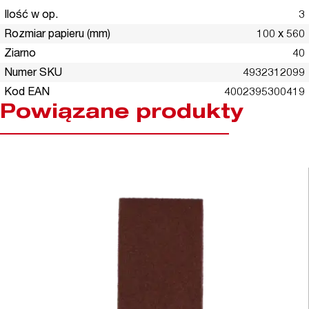
Ilość w op.
3
Rozmiar papieru (mm)
100 x 560
Ziarno
40
Numer SKU
4932312099
Kod EAN
4002395300419
Powiązane produkty