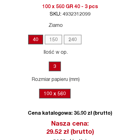
100 x 560 GR 40 - 3 pcs
SKU: 4932312099
Ziarno
40
150
240
Ilość w op.
3
Rozmiar papieru (mm)
100 x 560
Cena katalogowa: 36.90 zł (brutto)
Nasza cena:
29.52
zł (brutto)