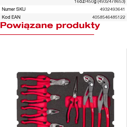
16oz/450g (4932478653)
Numer SKU
4932493641
Kod EAN
4058546485122
Powiązane produkty