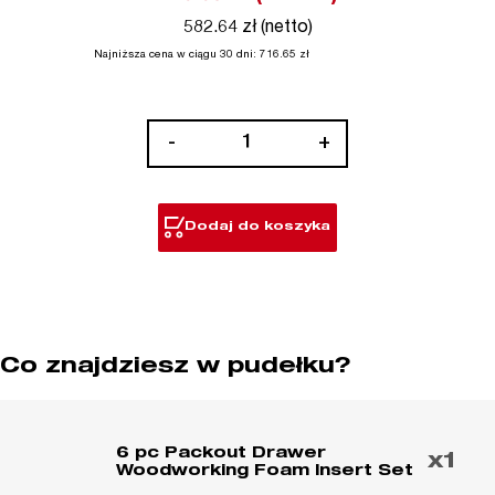
582.64 zł (netto)
Najniższa cena w ciągu 30 dni:
716.65
zł
ilość
-
+
Wkładka
piankowa
do
Dodaj do koszyka
szuflad
PACKOUT™
zestaw
do
obróbki
Co znajdziesz w pudełku?
drewna
(6szt.)
6 pc Packout Drawer
x1
Woodworking Foam Insert Set