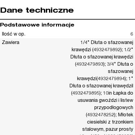
Dane techniczne
Podstawowe informacje
Ilość w op.
6
Zawiera
1/4" Dłuta o sfazowanej
krawędzi (4932479892); 1/2"
Dłuta o sfazowanej krawędzi
(4932479893); 3/4" Dłuta o
sfazowanej
krawędzi(4932479894); 1"
Dłuta o sfazowanej krawędzil
(4932479895); 10in Łapka do
usuwania gwoździ i listew
przypodłogowych
(4932478252); Młotek
ciesielski z trzonkiem
stalowym, pazur prosty