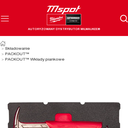
AUTORYZOWANY DYSTRYBUTOR MILWAUKEE®
Składowanie
PACKOUT™
PACKOUT™ Wkłady piankowe