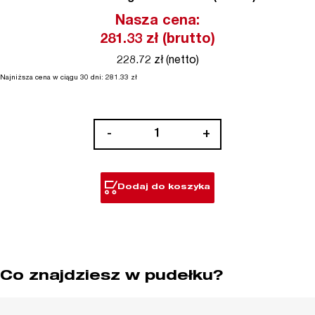
Nasza cena:
281.33
zł (brutto)
228.72 zł (netto)
Najniższa cena w ciągu 30 dni:
281.33
zł
ilość
-
+
Wkładka
piankowa
z
Dodaj do koszyka
wkrętakami
Co znajdziesz w pudełku?