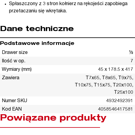
Spłaszczony z 3 stron kołnierz na rękojeści zapobiega
przetaczaniu się wkrętaka.
Dane techniczne
Podstawowe informacje
Drawer size
⅓
Ilość w op.
7
Wymiary (mm)
45 x 178.5 x 417
Zawiera
T7x65, T8x65, T9x75,
T10x75, T15x75, T20x100,
T25x100
Numer SKU
4932492391
Kod EAN
4058546417581
Powiązane produkty