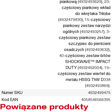
piankową (4932493629), 23-
częściowy piankowy wkład
do wkrętaka Trilobe
(4932479830), 15-częściowy
piankowy zestaw narzędzi
ogólnych (4932493257), 3-
częściowy piankowy zestaw
szczypiec do pierścieni
osadczych (4932493632),
40-częściowy zestaw bitów
SHOCKWAVE™ IMPACT
DUTY (4932492004), 19-
częściowy zestaw wierteł do
metalu HSSG ThW D338
(4932493869).
Numer SKU
4932499475
Kod EAN
4058546566395
Powiązane produkty