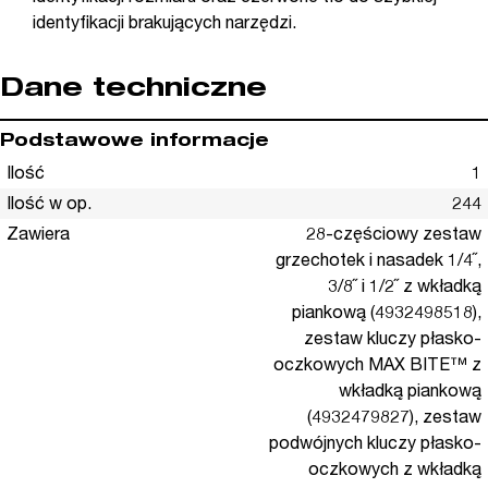
identyfikacji brakujących narzędzi.
Dane techniczne
Podstawowe informacje
Ilość
1
Ilość w op.
244
Zawiera
28-częściowy zestaw
grzechotek i nasadek 1/4˝,
3/8˝ i 1/2˝ z wkładką
piankową (4932498518),
zestaw kluczy płasko-
oczkowych MAX BITE™ z
wkładką piankową
(4932479827), zestaw
podwójnych kluczy płasko-
oczkowych z wkładką