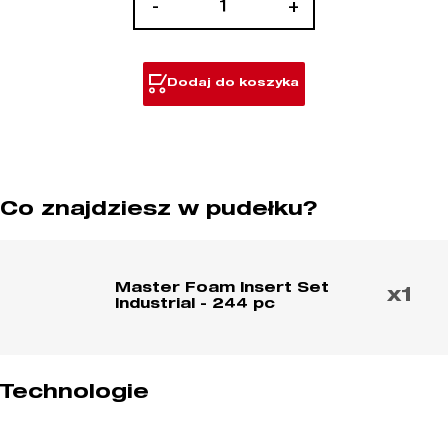
-
+
Zestaw
wkładów
piankowych
Dodaj do koszyka
przemysłowych
244szt
Co znajdziesz w pudełku?
Master Foam Insert Set
x1
Industrial - 244 pc
Technologie