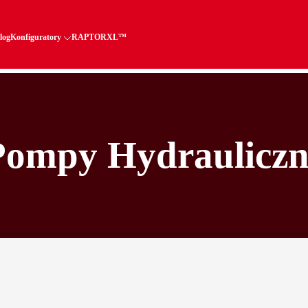
log
Konfiguratory
RAPTORXL™
Pompy Hydrauliczn