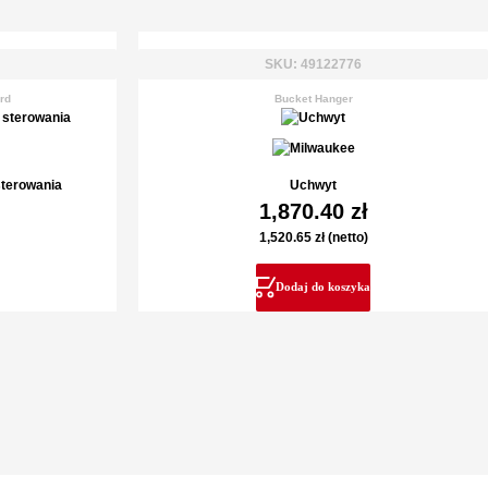
SKU: 49122776
rd
Bucket Hanger
sterowania
Uchwyt
1,870.40
zł
1,520.65
zł
(netto)
Dodaj do koszyka