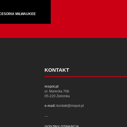
CESORIA MILWAUKEE
KONTAKT
mspot.pl
ul. Marecka 70b
05-220 Zielonka
e-mail:
kontakt@mspot.pl
---
GODZINY OTWARCIA