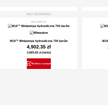
SKU: 4933493921
M18 HMP700
M18™ Minipompa hydrauliczna 700 barów
M18
4,902.35
zł
3,985.65
zł
(netto)
Wybierz wariant