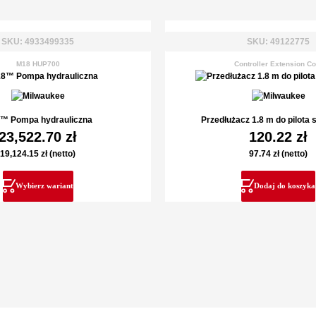
SKU: 4933499335
SKU: 49122775
M18 HUP700
Controller Extension Co
™ Pompa hydrauliczna
Przedłużacz 1.8 m do pilota 
23,522.70
zł
120.22
zł
19,124.15
zł
(netto)
97.74
zł
(netto)
Wybierz wariant
Dodaj do koszyka