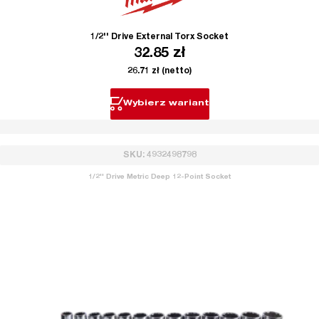
1/2'' Drive External Torx Socket
32.85
zł
26.71
zł
(netto)
Wybierz wariant
SKU: 4932498798
1/2'' Drive Metric Deep 12-Point Socket