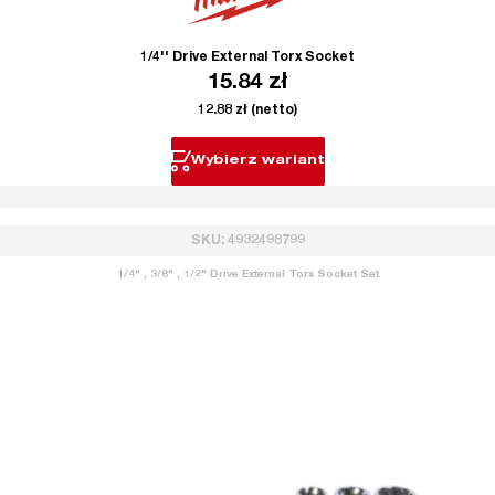
1/4'' Drive External Torx Socket
15.84
zł
12.88
zł
(netto)
Wybierz wariant
SKU: 4932498799
1/4" , 3/8" , 1/2" Drive External Torx Socket Set