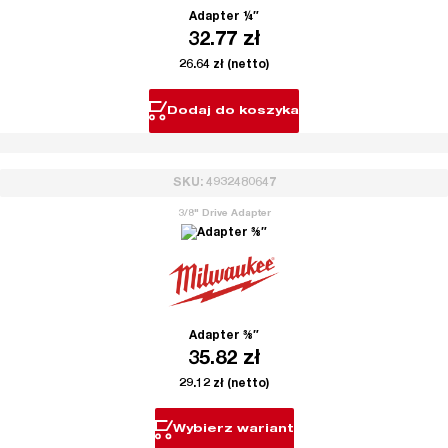
Adapter ¼″
32.77
zł
26.64
zł
(netto)
Dodaj do koszyka
SKU: 4932480647
3/8" Drive Adapter
Adapter ⅜″
35.82
zł
29.12
zł
(netto)
Wybierz wariant