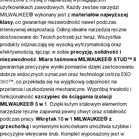
stworzone z myślą o najbardziej wymagających
użytkownikach zawodowych. Każdy zestaw narzędzi
MILWAUKEE® wykonany jest z
materiałów najwyższej
klasy
, co gwarantuje niezawodność nawet podczas
intensywnej eksploatacji. Odkryj idealne narzędzia ręczne
dostosowane do Twoich potrzeb już teraz. Wszystkie
produkty odznaczają się wysoką wytrzymałością oraz
efektywnością, łącząc w sobie
precyzję, solidność i
niezawodność
.
Miara taśmowa MILWAUKEE® STUD™ II
gwarantuje precyzyjne wyniki pomiarów dzięki zastosowaniu
dobrze widocznych oznaczeń oraz technologii ostrza EXO
360™, co przekłada się na wyjątkową odporność na
przetarcia i uszkodzenia mechaniczne. Wypróbuj trwałość i
funkcjonalność
szczypiec do ściągania izolacji
MILWAUKEE® 5 w 1
. Dzięki kutym stalowym elementom
narzędzie ręczne zapewnia pewny chwyt oraz stabilność
podczas pracy.
Wkrętak 10 w 1 MILWAUKEE® z
grzechotką
i wymiennymi końcówkami umożliwia szybkie i
precyzyjne wkręcanie śrub. Komplet wyposażony jest w