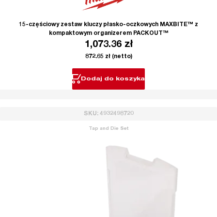
15-częściowy zestaw kluczy płasko-oczkowych MAXBITE™ z
kompaktowym organizerem PACKOUT™
1,073.36
zł
872.65
zł
(netto)
Dodaj do koszyka
SKU: 4932498720
Tap and Die Set