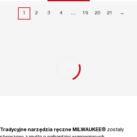
1
2
3
4
…
19
20
21
→
Tradycyjne narzędzia ręczne MILWAUKEE®
zostały