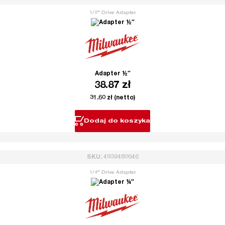
1/2" Drive Adapter
Adapter ½″
38.87
zł
31.60
zł
(netto)
Dodaj do koszyka
SKU: 4932480646
1/4" Drive Adapter