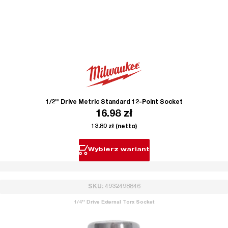
1/2'' Drive Metric Standard 12-Point Socket
16.98
zł
13.80
zł
(netto)
Wybierz wariant
SKU: 4932498846
1/4'' Drive External Torx Socket