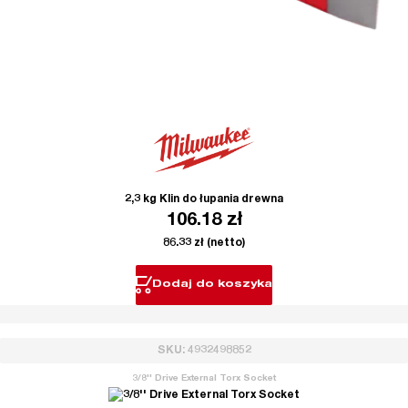
2,3 kg Klin do łupania drewna
106.18
zł
86.33
zł
(netto)
Dodaj do koszyka
SKU: 4932498852
3/8'' Drive External Torx Socket