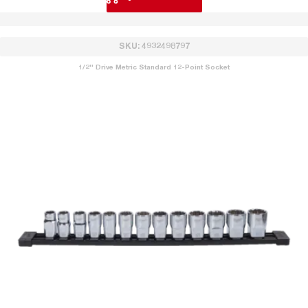
SKU: 4932498797
1/2'' Drive Metric Standard 12-Point Socket