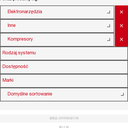
×
Elektronarzędzia
×
Inne
×
Kompresory
Rodzaj systemu
Dostępność
Marki
Domyślne sortowanie
SKU: 4933464124
M12 BI