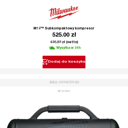
M12™ Subkompaktowy kompresor
525.00
zł
426.83
zł
(netto)
Wysyłka w 24h
Dodaj do koszyka
SKU: 4933472166
M18 FAC