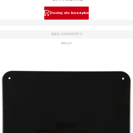
Dodaj do koszyka
SKU: 4932459713
MSLA2