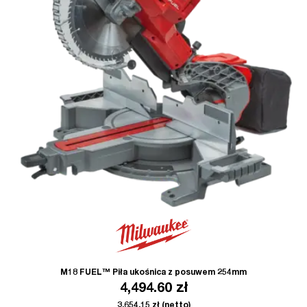
M18 FUEL™ Piła ukośnica z posuwem 254mm
4,494.60
zł
3,654.15
zł
(netto)