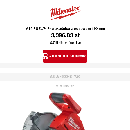
M18 FUEL™ Piła ukośnica z posuwem 190 mm
3,396.83
zł
2,761.65
zł
(netto)
Dodaj do koszyka
SKU: 4933451729
M18 FMS254