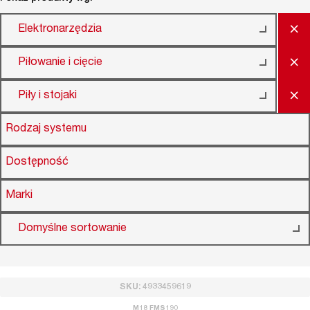
×
Elektronarzędzia
×
Piłowanie i cięcie
×
Piły i stojaki
Rodzaj systemu
Dostępność
Marki
Domyślne sortowanie
SKU: 4933459619
M18 FMS190