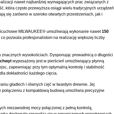
ealizacji nawet najbardziej wymagających prac związanych z
 która często przewyższa osiągi wielu tradycyjnych urządzeń
ają się zarówno w szeroko otwartych przestrzeniach, jak i
 łańcuchowe MILWAUKEE® umożliwiają wykonanie nawet
150
co pozwala profesjonalistom na realizację większej liczby
na znacznych wysokościach. Dysponując prowadnicą o długości
uchwyt
wyposażony jest w pierścień umożliwiający płynną
sc, zapewniając przy tym optymalną kontrolę i stabilność
dla dokładności każdego cięcia.
aniu gładkich i równych cięć w twardym drewnie. Jej
ci w połączeniu z kompaktową budową umożliwia precyzyjne
ych niezawodnej mocy połączonej z pełną kontrolą,
larka doskonale sprawdza się w ograniczonych przestrzeniach,