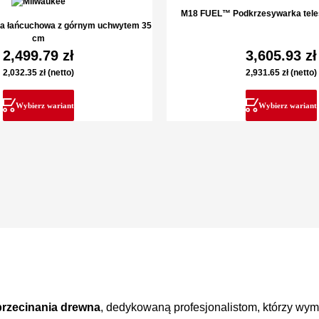
M18 FUEL™ Podkrzesywarka tel
a łańcuchowa z górnym uchwytem 35
cm
2,499.79
zł
3,605.93
zł
2,032.35
zł
(netto)
2,931.65
zł
(netto)
Wybierz wariant
Wybierz wariant
rzecinania drewna
, dedykowaną profesjonalistom, którzy wym