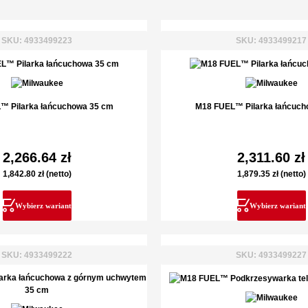
SKU: 4933499223
SKU: 4933499217
™ Pilarka łańcuchowa 35 cm
M18 FUEL™ Pilarka łańcuch
2,266.64
zł
2,311.60
zł
1,842.80
zł
(netto)
1,879.35
zł
(netto)
Wybierz wariant
Wybierz wariant
SKU: 4933499222
SKU: 4933499227