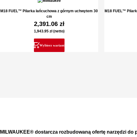
M18 FUEL™ Pilarka łańcuchowa z górnym uchwytem 30
M18 FUEL™ Pilark
cm
2,391.06
zł
1,943.95
zł
(netto)
Wybierz wariant
MILWAUKEE® dostarcza rozbudowaną ofertę narzędzi do p