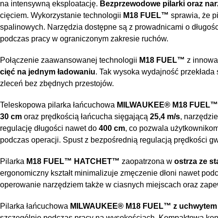
na intensywną eksploatację.
Bezprzewodowe pilarki oraz nar
cięciem. Wykorzystanie technologii
M18 FUEL™
sprawia, że p
spalinowych. Narzędzia dostępne są z prowadnicami o długoś
podczas pracy w ograniczonym zakresie ruchów.
Połączenie zaawansowanej technologii
M18 FUEL™
z innowa
cięć na jednym ładowaniu
. Tak wysoka wydajność przekłada s
zleceń bez zbędnych przestojów.
Teleskopowa pilarka łańcuchowa
MILWAUKEE® M18 FUEL™
30 cm
oraz prędkością łańcucha sięgającą
25,4 m/s
, narzędzi
regulację długości nawet do
400 cm
, co pozwala użytkownikom 
podczas operacji. Spust z bezpośrednią regulacją prędkości g
Pilarka
M18 FUEL™ HATCHET™
zaopatrzona w
ostrza ze s
ergonomiczny kształt minimalizuje zmęczenie dłoni nawet podc
operowanie narzędziem także w ciasnych miejscach oraz zape
Pilarka łańcuchowa
MILWAUKEE® M18 FUEL™ z uchwytem
szczególnie podczas pracy na wysokościach. Kompaktowa kon