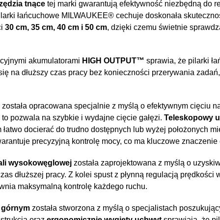
zędzia tnące
tej marki gwarantują efektywność niezbędną do r
ilarki łańcuchowe MILWAUKEE® cechuje doskonała skuteczność,
ci
30 cm, 35 cm, 40 cm i 50 cm
, dzięki czemu świetnie sprawdz
cyjnymi akumulatorami
HIGH OUTPUT™
sprawia, że pilarki
ię na dłuższy czas pracy bez konieczności przerywania zadań, 
została opracowana specjalnie z myślą o efektywnym cięciu 
e to pozwala na szybkie i wydajne cięcie gałęzi.
Teleskopowy 
łatwo docierać do trudno dostępnych lub wyżej położonych miej
warantuje precyzyjną kontrolę mocy, co ma kluczowe znaczenie 
tali wysokowęglowej
została zaprojektowana z myślą o uzyskiw
zas dłuższej pracy. Z kolei spust z płynną regulacją prędkoś
wnia maksymalną kontrolę każdego ruchu.
 górnym
została stworzona z myślą o specjalistach poszukując
strukcja oraz
ergonomicznie wygięty uchwyt
sprawiają, że pi