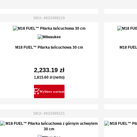
SKU: 4933499219
M18 FUEL™ Pilarka łańcuchowa 30 cm
M18 FUEL
2,233.19
zł
1,815.60
zł
(netto)
Wybierz wariant
SKU: 4933499221