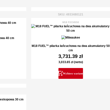
SKU: 4933480121
M18 F2CHS50
owa 40 cm
M18 FUEL™ pilarka łańcuchowa na dwa akumulatory 50
cm
3,731.39
zł
3,033.65
zł
(netto)
Wybierz wariant