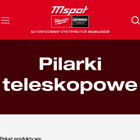
AUTORYZOWANY DYSTRYBUTOR MILWAUKEE®
Pilarki
teleskopowe
Pokaż produkty wg: