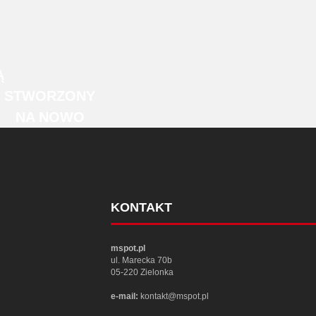
Ą
STWORZONY
NA NOWO
KONTAKT
mspot.pl
ul. Marecka 70b
05-220 Zielonka
e-mail:
kontakt@mspot.pl