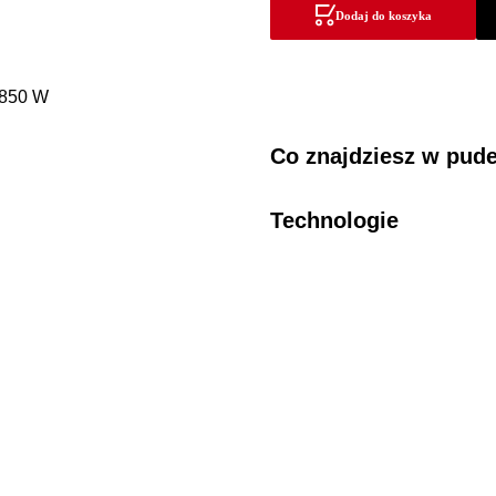
wiertarka
Dodaj do koszyka
udarowa
o
mocy
850
W
Co znajdziesz w pud
Technologie