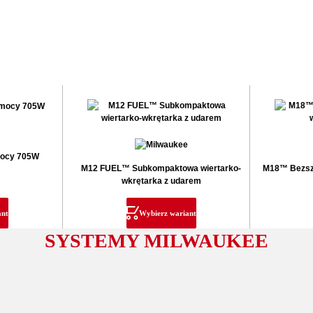
mocy 705W
M12 FUEL™ Subkompaktowa wiertarko-
M18™ Bezszc
wkrętarka z udarem
ant
Wybierz wariant
SYSTEMY MILWAUKEE