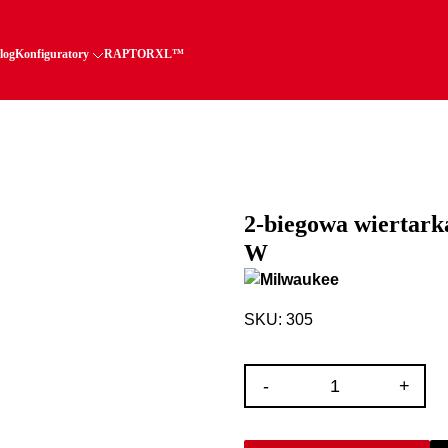
log
Konfiguratory
RAPTORXL™
2-biegowa wiertark
W
SKU: 305
ilość
-
+
2-
biegowa