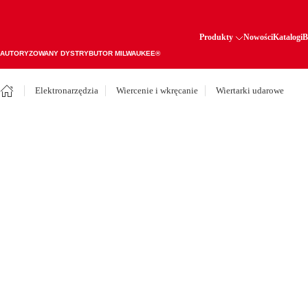
Produkty
Nowości
Katalogi
B
AUTORYZOWANY DYSTRYBUTOR MILWAUKEE®
Elektronarzędzia
Wiercenie i wkręcanie
Wiertarki udarowe