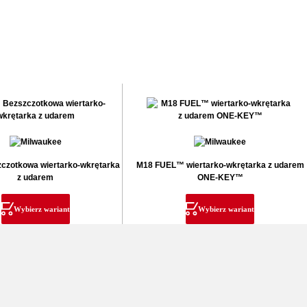
zotkowa wiertarko-wkrętarka
M18 FUEL™ wiertarko-wkrętarka z udarem
z udarem
ONE-KEY™
Wybierz wariant
Wybierz wariant