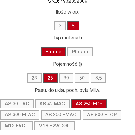
SKU: 4932352306
Ilość w op.
3
5
Typ materiału
Fleece
Plastic
Pojemność (l)
23
25
30
50
3.5
Pasu. do ukła. poch. pyłu Milw.
AS 30 LAC
AS 42 MAC
AS 250 ECP
AS 300 ELAC
AS 300 EMAC
AS 500 ELCP
M12 FVCL
M18 F2VC23L