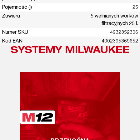
Pojemność (l)
25
Zawiera
5 wełnianych worków
filtracyjnych 25 l.
Numer SKU
4932352306
Kod EAN
4002395369652
SYSTEMY MILWAUKEE