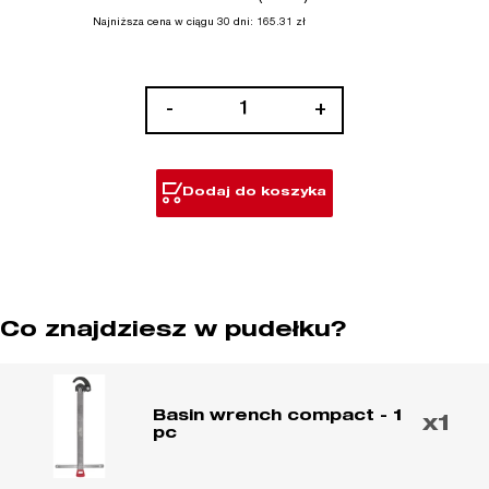
Najniższa cena w ciągu 30 dni:
165.31
zł
ilość
-
+
Klucz
do
umywalek
Dodaj do koszyka
Co znajdziesz w pudełku?
Basin wrench compact - 1
x1
pc