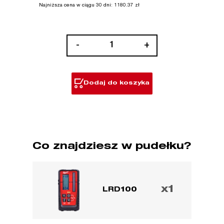
Najniższa cena w ciągu 30 dni:
1180.37
zł
ilość
-
+
Laserowy
detektor
liniowy/rotacyjny
Dodaj do koszyka
Co znajdziesz w pudełku?
x1
LRD100