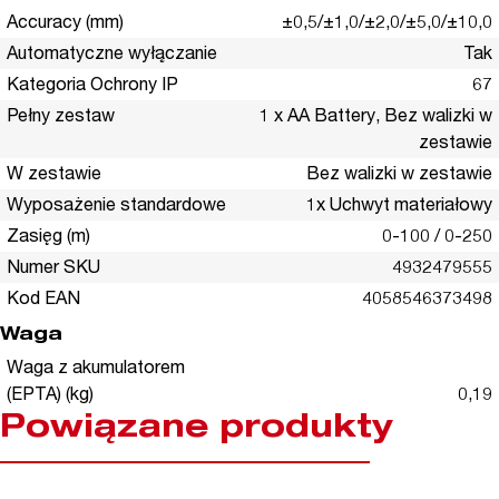
Accuracy (mm)
±0,5/±1,0/±2,0/±5,0/±10,0
Automatyczne wyłączanie
Tak
Kategoria Ochrony IP
67
Pełny zestaw
1 x AA Battery, Bez walizki w
zestawie
W zestawie
Bez walizki w zestawie
Wyposażenie standardowe
1x Uchwyt materiałowy
Zasięg (m)
0-100 / 0-250
Numer SKU
4932479555
Kod EAN
4058546373498
Waga
Waga z akumulatorem
(EPTA) (kg)
0,19
Powiązane produkty