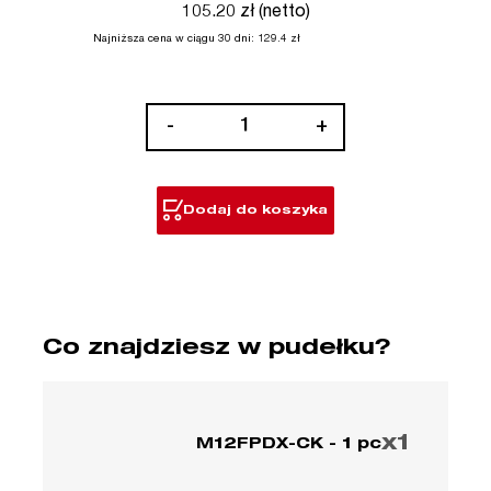
105.20 zł (netto)
Najniższa cena w ciągu 30 dni:
129.4
zł
ilość
-
+
M12FPDX-
CK
Dodaj do koszyka
Co znajdziesz w pudełku?
x1
M12FPDX-CK - 1 pc